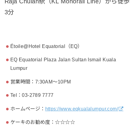
Raja Chulan駅（KL Monorail Line）から徒歩
3分
Étoile@Hotel Equatorial（EQ）
EQ Equatorial Plaza Jalan Sultan Ismail Kuala
Lumpur
営業時間：7:30AM～10PM
Tel：03-2789 7777
ホームページ：
https://www.eqkualalumpur.com/
ケーキのお勧め度：☆☆☆☆