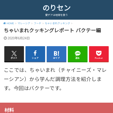
のりセン
愛デアは地球を救う
HOME
マレーシア
フード
ちゃいまれクッキング
ちゃいまれクッキングレポート バクテー編
2020年6月24日
ポスト
シェア
はてブ
送る
Pocket
ここでは、ちゃいまれ（チャイニーズ・マレ
ーシアン）から学んだ調理方法を紹介しま
す。今回はバクテーです。
材料