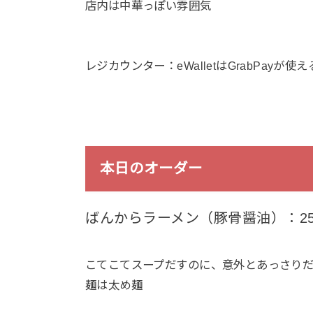
店内は中華っぽい雰囲気
レジカウンター：eWalletはGrabPayが使
本日のオーダー
ばんからラーメン（豚骨醤油）：25
こてこてスープだすのに、意外とあっさり
麺は太め麺