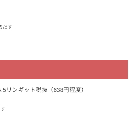
えるだす
.5リンギット税抜（638円程度）
だす