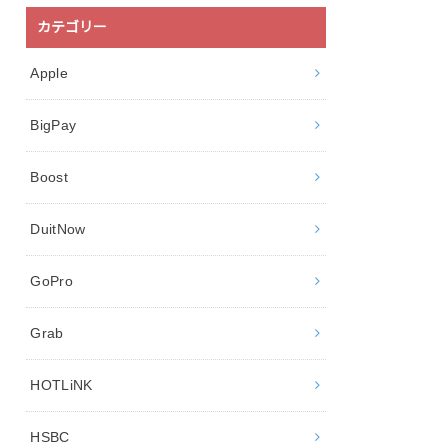
カテゴリー
Apple
BigPay
Boost
DuitNow
GoPro
Grab
HOTLiNK
HSBC