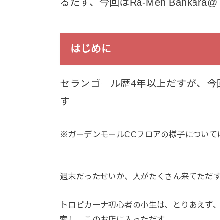
るだす、今回はRa-Men Bankara@Tro
はじめに
セランゴール歴4年以上だすが、今
す
※ガーデンモールCCフロアの様子について
週末だったせいか、人がたくさん来てただ
トロピカーナ初心者の小生は、とりあえず、
索し、このお店に入っただす