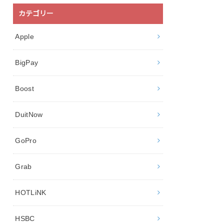
カテゴリー
Apple
BigPay
Boost
DuitNow
GoPro
Grab
HOTLiNK
HSBC