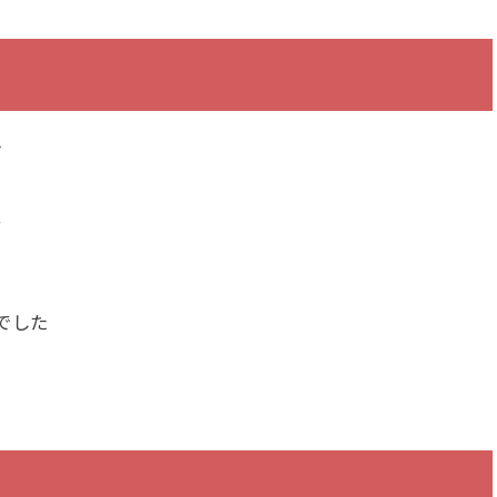
す
す
でした