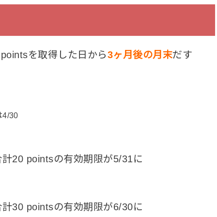
は、pointsを取得した日から
3ヶ月後の月末
だす
4/30
計20 pointsの有効期限が5/31に
計30 pointsの有効期限が6/30に