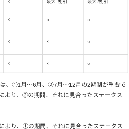
☓
最大1割引
最大2割引
☓
○
○
☓
☓
○
☓
☓
○
いては、①1月〜6月、②7月〜12月の2期制が重要で
tsにより、②の期間、それに見合ったステータス
tsにより、①の期間、それに見合ったステータス