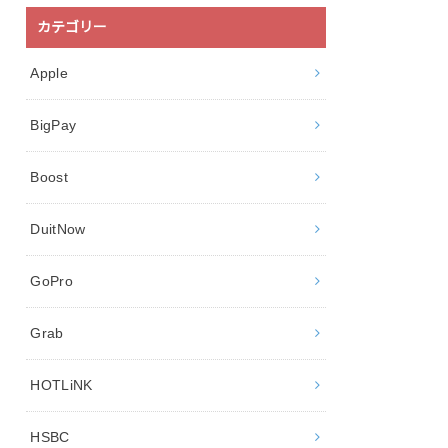
カテゴリー
Apple
BigPay
Boost
DuitNow
GoPro
Grab
HOTLiNK
HSBC