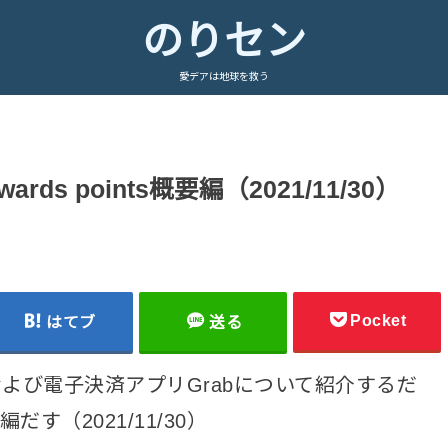
のりセン
愛デアは地球を救う
rds points概要編（2021/11/30）
Pocket
はてブ
送る
よび電子決済アプリGrabについて紹介するだ
要編だす（2021/11/30）