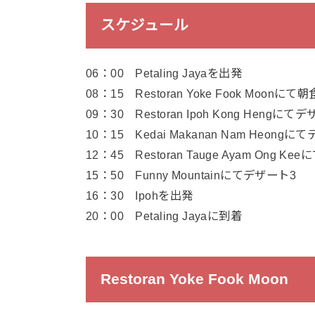
スケジュール
06：00 Petaling Jayaを出発
08：15 Restoran Yoke Fook Moonにて朝
09：30 Restoran Ipoh Kong Hengにて
10：15 Kedai Makanan Nam Heongに
12：45 Restoran Tauge Ayam Ong K
15：50 Funny Mountainにてデザート3
16：30 Ipohを出発
20：00 Petaling Jayaに到着
Restoran Yoke Fook Moon