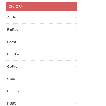
カテゴリー
Apple
BigPay
Boost
DuitNow
GoPro
Grab
HOTLiNK
HSBC