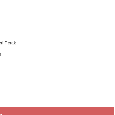
ri Perak
日）
e