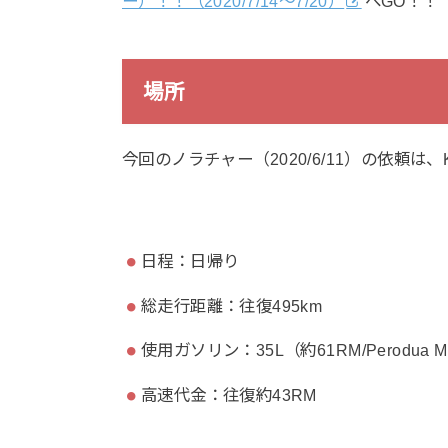
ー）！！（2020/7/14～7/20）
へGO！！
場所
今回のノラチャー（2020/6/11）の依頼
日程：日帰り
総走行距離：往復495km
使用ガソリン：35L（約61RM/Perodua 
高速代金：往復約43RM