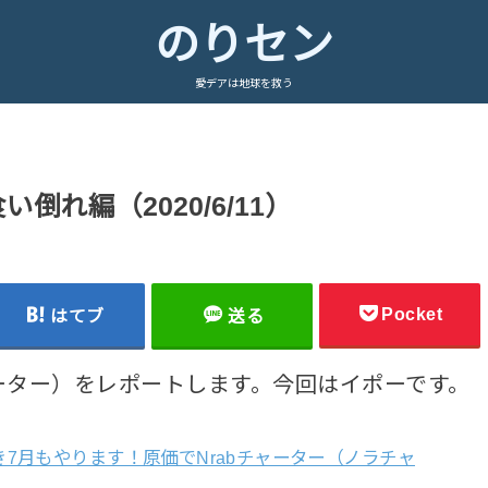
のりセン
愛デアは地球を救う
倒れ編（2020/6/11）
Pocket
はてブ
送る
ャーター）をレポートします。今回はイポーです。
き7月もやります！原価でNrabチャーター（ノラチャ