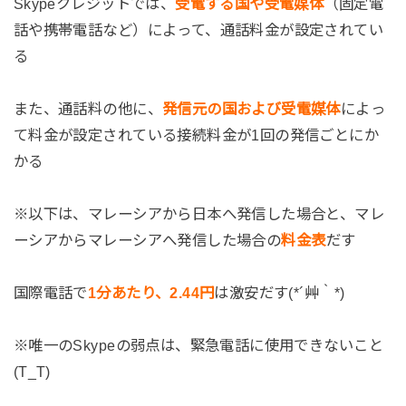
Skypeクレジットでは、
受電する国や受電媒体
（固定電
話や携帯電話など）によって、通話料金が設定されてい
る
また、通話料の他に、
発信元の国および受電媒体
によっ
て料金が設定されている接続料金が1回の発信ごとにか
かる
※以下は、マレーシアから日本へ発信した場合と、マレ
ーシアからマレーシアへ発信した場合の
料金表
だす
国際電話で
1分あたり、2.44円
は激安だす(*´艸｀*)
※唯一のSkypeの弱点は、緊急電話に使用できないこと
(T_T)