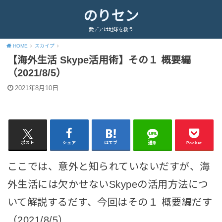
のりセン
愛デアは地球を救う
HOME
スカイプ
【海外生活 Skype活用術】その１ 概要編
（2021/8/5）
2021年8月10日
ポスト
シェア
はてブ
送る
Pocket
ここでは、意外と知られていないだすが、海
外生活には欠かせないSkypeの活用方法につ
いて解説するだす、今回はその１ 概要編だす
（2021/8/5）