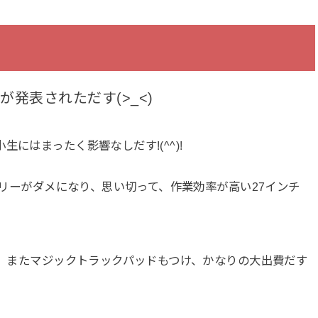
cが発表されただす(>_<)
にはまったく影響なしだす!(^^)!
ッテリーがダメになり、思い切って、作業効率が高い27インチ
へ、またマジックトラックパッドもつけ、かなりの大出費だす