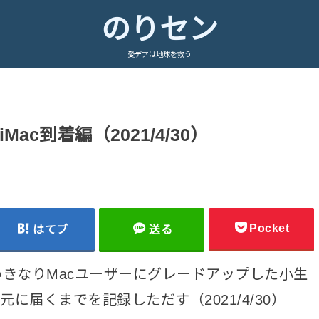
のりセン
愛デアは地球を救う
c到着編（2021/4/30）
Pocket
はてブ
送る
、いきなりMacユーザーにグレードアップした小生
に届くまでを記録しただす（2021/4/30）