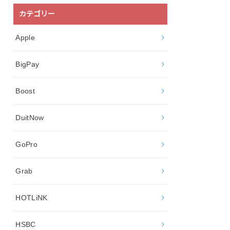
カテゴリー
Apple
BigPay
Boost
DuitNow
GoPro
Grab
HOTLiNK
HSBC