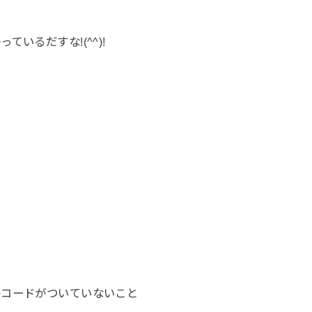
いるだすな!(^^)!
のコードがついていないこと