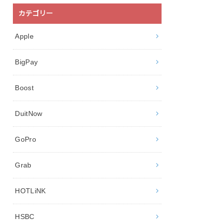
カテゴリー
Apple
BigPay
Boost
DuitNow
GoPro
Grab
HOTLiNK
HSBC