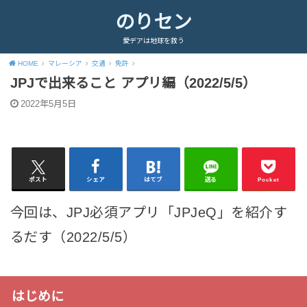
のりセン
愛デアは地球を救う
HOME
マレーシア
交通
免許
JPJで出来ること アプリ編（2022/5/5）
2022年5月5日
ポスト
シェア
はてブ
送る
Pocket
今回は、JPJ必須アプリ「JPJeQ」を紹介す
るだす（2022/5/5）
はじめに